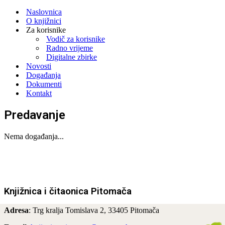
Navigation
Menu
Naslovnica
O knjižnici
Za korisnike
Vodič za korisnike
Radno vrijeme
Digitalne zbirke
Novosti
Događanja
Dokumenti
Kontakt
Predavanje
Nema događanja...
Knjižnica i čitaonica Pitomača
Adresa
: Trg kralja Tomislava 2, 33405 Pitomača