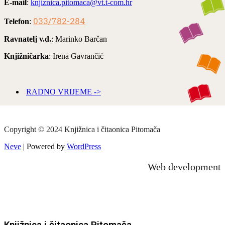
E-mail
:
knjiznica.pitomaca@vt.t-com.hr
033/782-284
Telefon
:
Ravnatelj v.d.
: Marinko Barčan
Knjižničarka
: Irena Gavrančić
RADNO VRIJEME ->
Copyright © 2024 Knjižnica i čitaonica Pitomača
Neve
| Powered by
WordPress
Web development
Knjižnica i čitaonica Pitomača