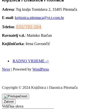
Adresa
: Trg kralja Tomislava 2, 33405 Pitomača
E-mail
:
knjiznica.pitomaca@vt.t-com.hr
033/782-284
Telefon
:
Ravnatelj v.d.
: Marinko Barčan
Knjižničarka
: Irena Gavrančić
RADNO VRIJEME ->
Neve
| Powered by
WordPress
Copyright © 2024 Knjižnica i čitaonica Pitomača
Zatvori
Veličina slova