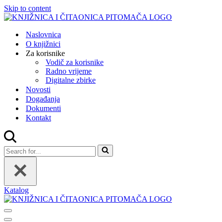
Skip to content
Naslovnica
O knjižnici
Za korisnike
Vodič za korisnike
Radno vrijeme
Digitalne zbirke
Novosti
Događanja
Dokumenti
Kontakt
Search
for...
Katalog
Navigation
Menu