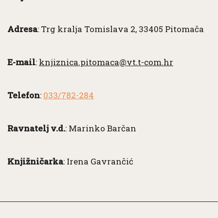
Adresa
: Trg kralja Tomislava 2, 33405 Pitomača
E-mail
:
knjiznica.pitomaca@vt.t-com.hr
Telefon
:
033/782-284
Ravnatelj v.d.
: Marinko Barčan
Knjižničarka
: Irena Gavrančić