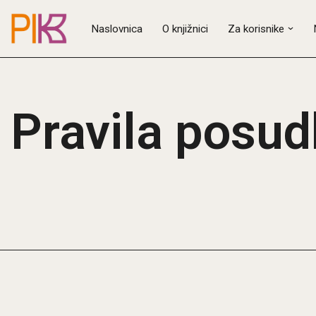
Naslovnica
O knjižnici
Za korisnike
Skip
to
content
Pravila posu