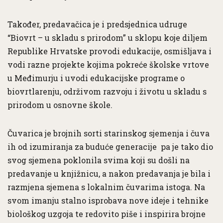
Također, predavačica je i predsjednica udruge
“Biovrt – u skladu s prirodom” u sklopu koje diljem
Republike Hrvatske provodi edukacije, osmišljava i
vodi razne projekte kojima pokreće školske vrtove
u Međimurju i uvodi edukacijske programe o
biovrtlarenju, održivom razvoju i životu u skladu s
prirodom u osnovne škole.
Čuvarica je brojnih sorti starinskog sjemenja i čuva
ih od izumiranja za buduće generacije pa je tako dio
svog sjemena poklonila svima koji su došli na
predavanje u knjižnicu, a nakon predavanja je bila i
razmjena sjemena s lokalnim čuvarima istoga. Na
svom imanju stalno isprobava nove ideje i tehnike
biološkog uzgoja te redovito piše i inspirira brojne