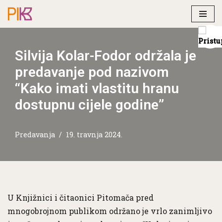
Skip
to
Silvija Kolar-Fodor održala je
content
predavanje pod nazivom
“Kako imati vlastitu hranu
dostupnu cijele godine”
Predavanja
19. travnja 2024.
U Knjižnici i čitaonici Pitomača pred
mnogobrojnom publikom održano je vrlo zanimljivo