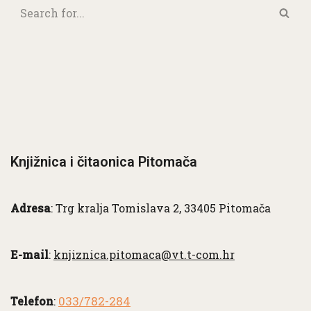
Knjižnica i čitaonica Pitomača
Adresa
: Trg kralja Tomislava 2, 33405 Pitomača
E-mail
:
knjiznica.pitomaca@vt.t-com.hr
033/782-284
Telefon
: