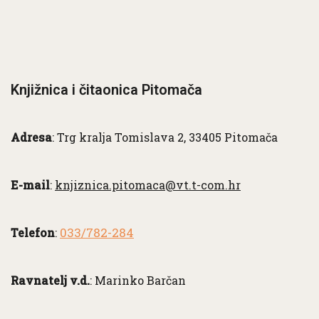
Knjižnica i čitaonica Pitomača
Adresa
: Trg kralja Tomislava 2, 33405 Pitomača
E-mail
:
knjiznica.pitomaca@vt.t-com.hr
033/782-284
Telefon
:
Ravnatelj v.d.
: Marinko Barčan