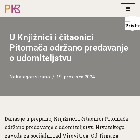
Skip
to
content
U Knjižnici i čitaonici
Pitomača održano predavanje
o udomiteljstvu
Nekategorizirano
19. prosinca 2024.
Danas je u prepunoj Knjižnici i čitaonici Pitomača
održano predavanje o udomiteljstvu Hrvatskoga
zavoda za socijalni rad Virovitica. Od Tima za