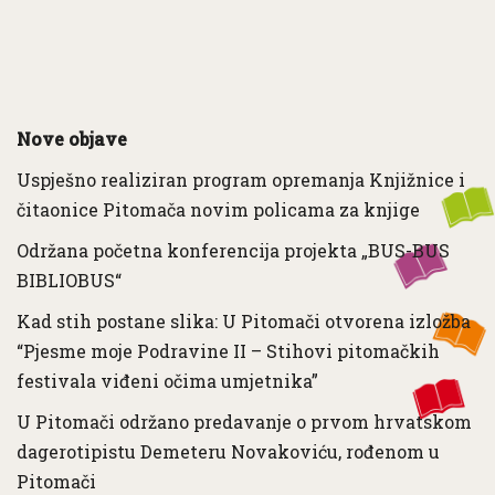
Nove objave
Uspješno realiziran program opremanja Knjižnice i
čitaonice Pitomača novim policama za knjige
Održana početna konferencija projekta „BUS-BUS
BIBLIOBUS“
Kad stih postane slika: U Pitomači otvorena izložba
“Pjesme moje Podravine II – Stihovi pitomačkih
festivala viđeni očima umjetnika”
U Pitomači održano predavanje o prvom hrvatskom
dagerotipistu Demeteru Novakoviću, rođenom u
Pitomači