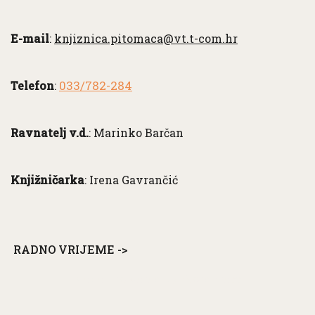
E-mail
:
knjiznica.pitomaca@vt.t-com.hr
033/782-284
Telefon
:
Ravnatelj v.d.
: Marinko Barčan
Knjižničarka
: Irena Gavrančić
RADNO VRIJEME ->
Neve
| Powered by
WordPress