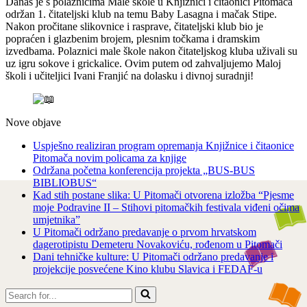
Danas je s polaznicima Male škole u Knjižnici i čitaonici Pitomača
održan 1. čitateljski klub na temu Baby Lasagna i mačak Stipe.
Nakon pročitane slikovnice i rasprave, čitateljski klub bio je
popraćen i glazbenim brojem, plesnim točkama i dramskim
izvedbama. Polaznici male škole nakon čitateljskog kluba uživali su
uz igru sokove i grickalice. Ovim putem od zahvaljujemo Maloj
školi i učiteljici Ivani Franjić na dolasku i divnoj suradnji!
Nove objave
Uspješno realiziran program opremanja Knjižnice i čitaonice
Pitomača novim policama za knjige
Održana početna konferencija projekta „BUS-BUS
BIBLIOBUS“
Kad stih postane slika: U Pitomači otvorena izložba “Pjesme
moje Podravine II – Stihovi pitomačkih festivala viđeni očima
umjetnika”
U Pitomači održano predavanje o prvom hrvatskom
dagerotipistu Demeteru Novakoviću, rođenom u Pitomači
Dani tehničke kulture: U Pitomači održano predavanje i
projekcije posvećene Kino klubu Slavica i FEDAF-u
Search
for...