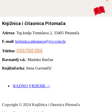
Knjižnica i čitaonica Pitomača
Adresa
: Trg kralja Tomislava 2, 33405 Pitomača
E-mail
:
knjiznica.pitomaca@vt.t-com.hr
033/782-284
Telefon
:
Ravnatelj v.d.
: Marinko Barčan
Knjižničarka
: Irena Gavrančić
RADNO VRIJEME ->
Copyright © 2024 Knjižnica i čitaonica Pitomača