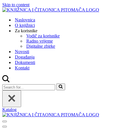
Skip to content
Naslovnica
O knjižnici
Za korisnike
Vodič za korisnike
Radno vrijeme
Digitalne zbirke
Novosti
Događanja
Dokumenti
Kontakt
Search
for...
Katalog
Navigation
Menu