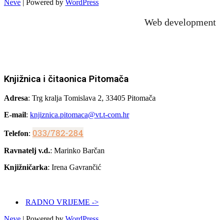
Neve
| Powered by
WordPress
Web development
Knjižnica i čitaonica Pitomača
Adresa
: Trg kralja Tomislava 2, 33405 Pitomača
E-mail
:
knjiznica.pitomaca@vt.t-com.hr
033/782-284
Telefon
:
Ravnatelj v.d.
: Marinko Barčan
Knjižničarka
: Irena Gavrančić
RADNO VRIJEME ->
Neve
| Powered by
WordPress