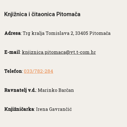
Knjižnica i čitaonica Pitomača
Adresa
: Trg kralja Tomislava 2, 33405 Pitomača
E-mail
:
knjiznica.pitomaca@vt.t-com.hr
033/782-284
Telefon
:
Ravnatelj v.d.
: Marinko Barčan
Knjižničarka
: Irena Gavrančić