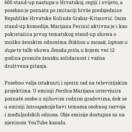
600 stand-up nastupa u Hrvatskoj, regiji i svijetu, a
posebno je poznata po imitaciji bivše predsjednice
Republike Hrvatske Kolinde Grabar-Kitarović. Osim
stand-up komedije, Marijana Perinić aktivna je i kao
pokretačica prvog tematskog stand-up showa o
muško-ženskim odnosima
Štiklom u mozak, loptom u
dupe
te talk-showa
Ženska priča
, u kojem već 12
godina promiče žensku solidarnost i važna
društvena pitanja.
Posebno valja istaknuti i njezin rad na televizijskim
projektima. U emisiji
Perilica
Marijana intervjuira
poznate osobe u njihovim rodnim gradovima, dok se
u emisiji
Introspekcija
bavi temama osobnog razvoja
i međuljudskih odnosa. Obje emisije dostupne su na
njezinom YouTube kanalu.