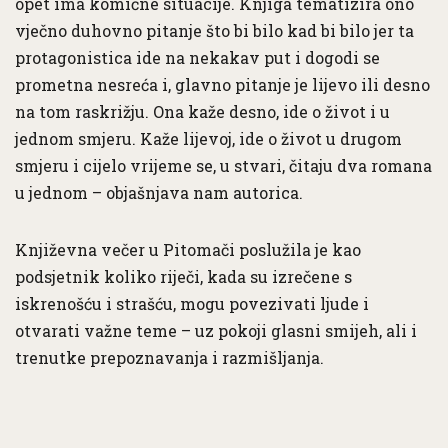
opet ima komične situacije. Knjiga tematizira ono
vječno duhovno pitanje što bi bilo kad bi bilo jer ta
protagonistica ide na nekakav put i dogodi se
prometna nesreća i, glavno pitanje je lijevo ili desno
na tom raskrižju. Ona kaže desno, ide o život i u
jednom smjeru. Kaže lijevoj, ide o život u drugom
smjeru i cijelo vrijeme se, u stvari, čitaju dva romana
u jednom – objašnjava nam autorica.
Književna večer u Pitomači poslužila je kao
podsjetnik koliko riječi, kada su izrečene s
iskrenošću i strašću, mogu povezivati ljude i
otvarati važne teme – uz pokoji glasni smijeh, ali i
trenutke prepoznavanja i razmišljanja.