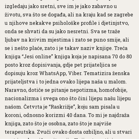
izgledaju jako sretni, sve im je jako zabavno u
životu, sva što se događa, ali na kraju kad se zagrebe
u njihove nekakve psihološke profile i djetinjstvo,
onda se shvati da su jako nesretni. Sva se traže
ljubav na krivim mjestima i zato se puno smije, ali
se i nešto plaće, zato i je takav naziv knjige. Treća
knjiga “Jesi online” knjiga koja je napisana 70 do 80
posto kroz dopisivanja, gdje pet prijateljica se
dopisuju kroz WhatsApp, Viber. Tematizira ženska
prijateljstva i to jedna ovako lijepa naša u malom.
Naravno, dotiče se pitanje nepotizma, homofobije,
nacionalizma i svega ono što čini lijepu našu lijepu
našom. Četvrta je “Raskrižje”, koju sam pisala u
koroni, odnosno korizmi 40 dana. To mi je najdraža
knjiga, zato što je osobna, zato što je najviše
terapeutska. Zvuči ovako dosta ozbiljno, ali u stvari