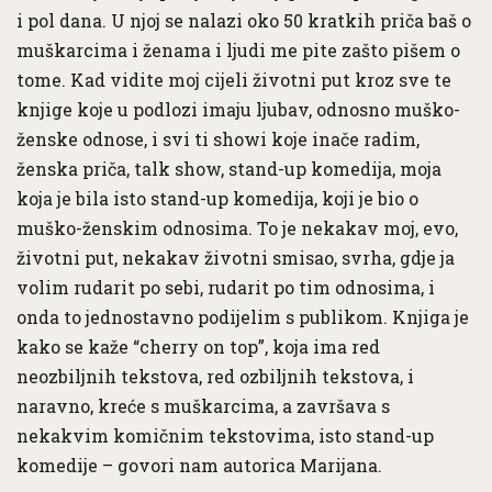
i pol dana. U njoj se nalazi oko 50 kratkih priča baš o
muškarcima i ženama i ljudi me pite zašto pišem o
tome. Kad vidite moj cijeli životni put kroz sve te
knjige koje u podlozi imaju ljubav, odnosno muško-
ženske odnose, i svi ti showi koje inače radim,
ženska priča, talk show, stand-up komedija, moja
koja je bila isto stand-up komedija, koji je bio o
muško-ženskim odnosima. To je nekakav moj, evo,
životni put, nekakav životni smisao, svrha, gdje ja
volim rudarit po sebi, rudarit po tim odnosima, i
onda to jednostavno podijelim s publikom. Knjiga je
kako se kaže “cherry on top”, koja ima red
neozbiljnih tekstova, red ozbiljnih tekstova, i
naravno, kreće s muškarcima, a završava s
nekakvim komičnim tekstovima, isto stand-up
komedije – govori nam autorica Marijana.