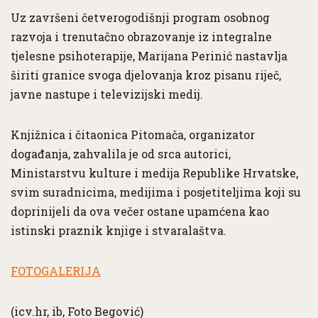
Uz završeni četverogodišnji program osobnog
razvoja i trenutačno obrazovanje iz integralne
tjelesne psihoterapije, Marijana Perinić nastavlja
širiti granice svoga djelovanja kroz pisanu riječ,
javne nastupe i televizijski medij.
Knjižnica i čitaonica Pitomača, organizator
događanja, zahvalila je od srca autorici,
Ministarstvu kulture i medija Republike Hrvatske,
svim suradnicima, medijima i posjetiteljima koji su
doprinijeli da ova večer ostane upamćena kao
istinski praznik knjige i stvaralaštva.
FOTOGALERIJA
(icv.hr, ib, Foto Begović)