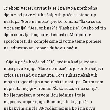
Tijekom večeri osvrnula se i na svoja prethodna
djela – od prve zbirke šaljivih priča sa stand-up
nastupa “Gore ne može”, preko romana “Šaka suza,
vrića smija”, “Jesi online?” i “Raskrižje”. Svako od tih
djela ostavlja trag autentičnosti i Marijanine
sposobnosti da kompleksne životne teme prenese
na jednostavan, topao i duhovit način.
–Cijela priča kreće od 2010. godina kad je izdana
moja prva knjiga “Gore ne može”, to je zbirka šaljivi
priča sa stand-up nastupa. To je sukus nekakvih
mojih trogodišnjih amaterskih nastupa. Zatim sam
napisala moj prvi roman “Šaka suza, vrića smija”,
koji je napisan u prvom licu jednine i to je
najpodavanija knjiga. Roman je to koji priča o
nekakvim single 30-godišnjacima koji na prvu