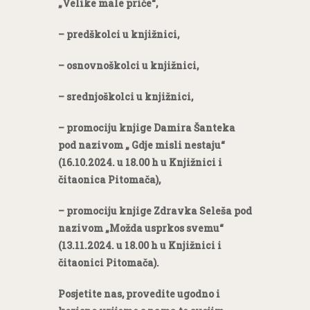
„Velike male priče“,
– predškolci u knjižnici,
– osnovnoškolci u knjižnici,
– srednjoškolci u knjižnici,
– promociju knjige Damira Šanteka
pod nazivom „ Gdje misli nestaju“
(16.10.2024. u 18.00 h u Knjižnici i
čitaonica Pitomača),
– promociju knjige Zdravka Seleša pod
nazivom „Možda usprkos svemu“
(13.11.2024. u 18.00 h u Knjižnici i
čitaonici Pitomača).
Posjetite nas, provedite ugodno i