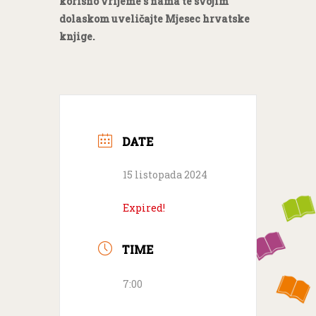
korisno vrijeme s nama te svojim
dolaskom uveličajte Mjesec hrvatske
knjige.
DATE
15 listopada 2024
Expired!
TIME
7:00