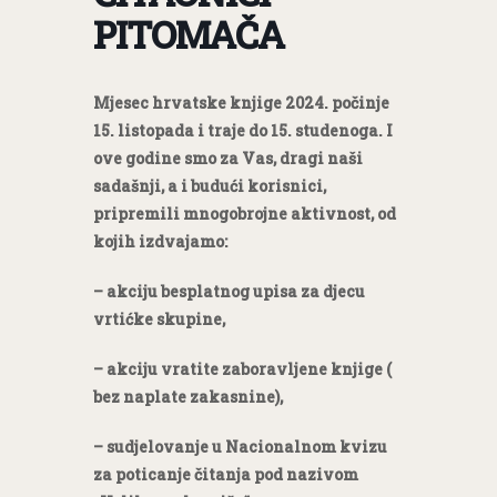
PITOMAČA
Mjesec hrvatske knjige 2024. počinje
15. listopada i traje do 15. studenoga. I
ove godine smo za Vas, dragi naši
sadašnji, a i budući korisnici,
pripremili mnogobrojne aktivnost, od
kojih izdvajamo:
– akciju besplatnog upisa za djecu
vrtićke skupine,
– akciju vratite zaboravljene knjige (
bez naplate zakasnine),
– sudjelovanje u Nacionalnom kvizu
za poticanje čitanja pod nazivom