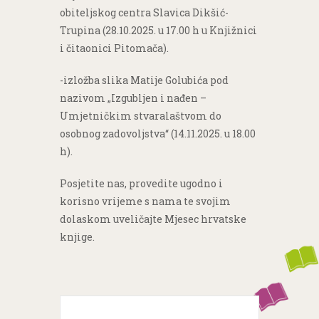
obiteljskog centra Slavica Dikšić-
Trupina (28.10.2025. u 17.00 h u Knjižnici
i čitaonici Pitomača).
-izložba slika Matije Golubića pod
nazivom „Izgubljen i nađen –
Umjetničkim stvaralaštvom do
osobnog zadovoljstva“ (14.11.2025. u 18.00
h).
Posjetite nas, provedite ugodno i
korisno vrijeme s nama te svojim
dolaskom uveličajte Mjesec hrvatske
knjige.