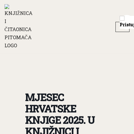
Skip
to
content
MJESEC
HRVATSKE
KNJIGE 2025. U
KNJIŽNICI I