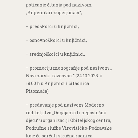
poticanje čitanja pod nazivom
„Knjižničari-superjunaci“,
– predškolci u knjižnici,
– osnovnoškolci u knjižnici,
– srednjoškolci u knjižnici,
– promociju monografije pod nazivom „
Novinarski razgovori“ (24.10.2025. u
18.00 h u Knjižnici i čitaonica
Pitomača),
– predavanje pod nazivom Moderno
roditeljstvo „Odgajamo li neposlušnu
djecu“ u organizaciji Obiteljskog centra,
Područne službe Virovitičko-Podravske
koje će održati stručna radnica