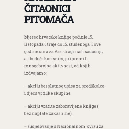
ČITAONICI
PITOMAČA
Mjesec hrvatske knjige počinje 15.
listopada i traje do 15. studenoga. I ove
godine smo za Vas, dragi naši sadašnji,
a i budući korisnici, pripremili
mnogobrojne aktivnost, od kojih
izdvajamo:
– akciju besplatnog upisa za predškolce
i djecu vrtićke skupine,
– akciju vratite zaboravljene knjige (
bez naplate zakasnine),
– sudjelovanje u Nacionalnom kvizu za