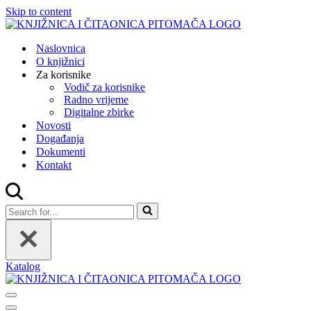
Skip to content
Naslovnica
O knjižnici
Za korisnike
Vodič za korisnike
Radno vrijeme
Digitalne zbirke
Novosti
Događanja
Dokumenti
Kontakt
Search
for...
Katalog
Navigation
Menu