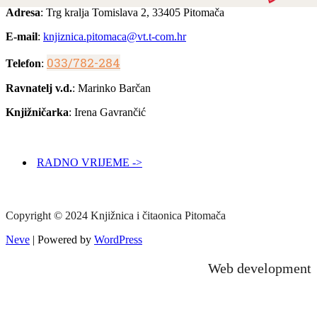
Adresa
: Trg kralja Tomislava 2, 33405 Pitomača
E-mail
:
knjiznica.pitomaca@vt.t-com.hr
033/782-284
Telefon
:
Ravnatelj v.d.
: Marinko Barčan
Knjižničarka
: Irena Gavrančić
RADNO VRIJEME ->
Copyright © 2024 Knjižnica i čitaonica Pitomača
Neve
| Powered by
WordPress
Web development