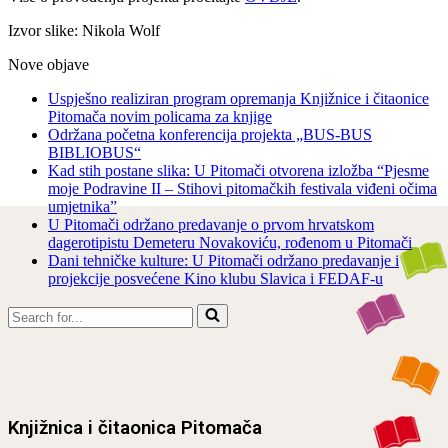
Izvor slike: Nikola Wolf
Nove objave
Uspješno realiziran program opremanja Knjižnice i čitaonice
Pitomača novim policama za knjige
Održana početna konferencija projekta „BUS-BUS
BIBLIOBUS“
Kad stih postane slika: U Pitomači otvorena izložba “Pjesme
moje Podravine II – Stihovi pitomačkih festivala viđeni očima
umjetnika”
U Pitomači održano predavanje o prvom hrvatskom
dagerotipistu Demeteru Novakoviću, rođenom u Pitomači
Dani tehničke kulture: U Pitomači održano predavanje i
projekcije posvećene Kino klubu Slavica i FEDAF-u
Search
for...
Knjižnica i čitaonica Pitomača