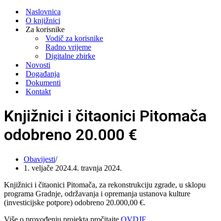
Navigation
Menu
Naslovnica
O knjižnici
Za korisnike
Vodič za korisnike
Radno vrijeme
Digitalne zbirke
Novosti
Događanja
Dokumenti
Kontakt
Knjižnici i čitaonici Pitomača
odobreno 20.000 €
Obavijesti
1. veljače 2024.
4. travnja 2024.
Knjižnici i čitaonici Pitomača, za rekonstrukciju zgrade, u sklopu
programa Gradnje, održavanja i opremanja ustanova kulture
(investicijske potpore) odobreno 20.000,00 €.
Više o provođenju projekta pročitajte
OVDJE
.