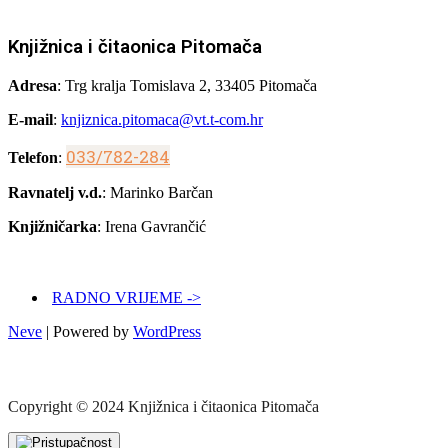
Knjižnica i čitaonica Pitomača
Adresa
: Trg kralja Tomislava 2, 33405 Pitomača
E-mail
:
knjiznica.pitomaca@vt.t-com.hr
033/782-284
Telefon
:
Ravnatelj v.d.
: Marinko Barčan
Knjižničarka
: Irena Gavrančić
RADNO VRIJEME ->
Neve
| Powered by
WordPress
Copyright © 2024 Knjižnica i čitaonica Pitomača