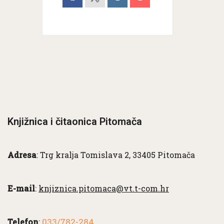
Knjižnica i čitaonica Pitomača
Adresa
: Trg kralja Tomislava 2, 33405 Pitomača
E-mail
:
knjiznica.pitomaca@vt.t-com.hr
033/782-284
Telefon
: